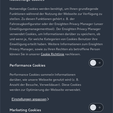
Verkauf
Geschlossen
,
öffnet am
Montag 09:00
Notwendige Cookies werden benötigt, um Ihnen grundlegende
Funktionen während der Nutzung der Webseite zur Verfügung zu
stellen. Zu diesen Funktionen gehört z. B. der
Fahrzeugkonfigurator oder der Ensighten Privacy Manager (unser
Einwilligungsmanagementtool). Der Ensighten Privacy Manager
Zurück nach oben
verwendet Cookies, um Informationen darüber zu speichern, ob
und wenn ja, für welche Kategorien von Cookies Benutzer ihre
Einwilligung erteilt haben. Weitere Informationen zum Ensighten
Modelle
Privacy Manager, sowie zu Ihren Rechten als betroffene Person
können Sie in unserer
Cookie Richtlinie
nachlesen.
Kaufen & leasen
Alle Modelle
Performance Cookies
Modelle vergleichen
Service & Zubehör
Performance Cookies sammeln Informationen
Neuwagensuche
darüber, wie unsere Webseite genutzt wird (z. B.
Elektromodelle
Anzahl der Besuche, Verweildauer). Diese Cookies
Gebrauchtwagensuche
Support
werden zur Optimierung der Webseite verwendet.
Saisonale Angebote
Plug-in-Hybride
Gebrauchtwagen
Einstellungen anpassen
Audi Services
Über Audi
Kundenservice
Finanzierung
Marketing Cookies
Garantie