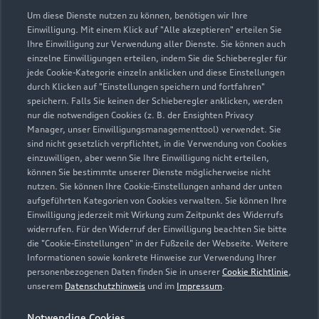
05031 95600
Um diese Dienste nutzen zu können, benötigen wir Ihre
Einwilligung. Mit einem Klick auf "Alle akzeptieren" erteilen Sie
Ihre Einwilligung zur Verwendung aller Dienste. Sie können auch
wunstorf@kahle.de
einzelne Einwilligungen erteilen, indem Sie die Schieberegler für
jede Cookie-Kategorie einzeln anklicken und diese Einstellungen
Kontaktdaten herunterladen
durch Klicken auf "Einstellungen speichern und fortfahren"
speichern. Falls Sie keinen der Schieberegler anklicken, werden
nur die notwendigen Cookies (z. B. der Ensighten Privacy
Manager, unser Einwilligungsmanagementtool) verwendet. Sie
sind nicht gesetzlich verpflichtet, in die Verwendung von Cookies
Öffnungszeiten
einzuwilligen, aber wenn Sie Ihre Einwilligung nicht erteilen,
können Sie bestimmte unserer Dienste möglicherweise nicht
nutzen. Sie können Ihre Cookie-Einstellungen anhand der unten
aufgeführten Kategorien von Cookies verwalten. Sie können Ihre
Service
Einwilligung jederzeit mit Wirkung zum Zeitpunkt des Widerrufs
Geschlossen
,
öffnet am
Montag 07:00
widerrufen. Für den Widerruf der Einwilligung beachten Sie bitte
die "Cookie-Einstellungen" in der Fußzeile der Webseite. Weitere
Informationen sowie konkrete Hinweise zur Verwendung Ihrer
Teiledienst
personenbezogenen Daten finden Sie in unserer
Cookie Richtlinie
,
Geschlossen
,
öffnet am
Montag 07:00
unserem
Datenschutzhinweis
und im
Impressum
.
Notwendige Cookies